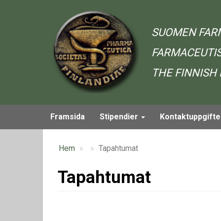
Hoppa
till
huvudinnehåll
SUOMEN FAR
FARMACEUTIS
THE FINNISH
Framsida
Stipendier
Kontaktuppgifte
Main
navigation
Hem
Tapahtumat
Tapahtumat