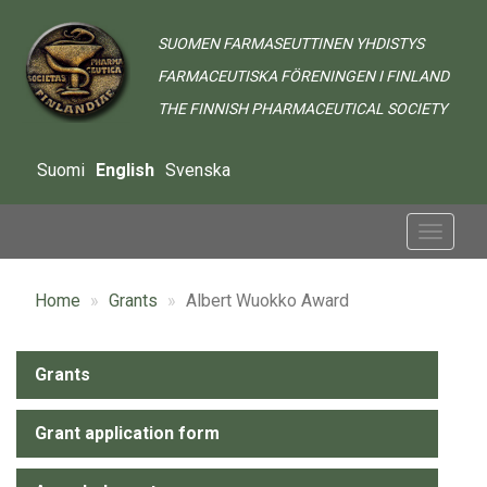
Skip
to
SUOMEN FARMASEUTTINEN YHDISTYS
main
FARMACEUTISKA FÖRENINGEN I FINLAND
content
THE FINNISH PHARMACEUTICAL SOCIETY
Suomi
English
Svenska
Toggle
navigat
Home
Grants
Albert Wuokko Award
Alavalikko
Grants
-
Grant application form
Grants