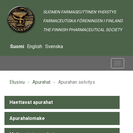
Hyppää
pääsisältöön
SUOMEN FARMASEUTTINEN YHDISTYS
FARMACEUTISKA FÖRENINGEN I FINLAND
THE FINNISH PHARMACEUTICAL SOCIETY
Suomi
English
Svenska
Toggle
navigat
Etusivu
Apurahat
Apurahan selvitys
Alavalikko
Haettavat apurahat
-
Apurahalomake
Grants