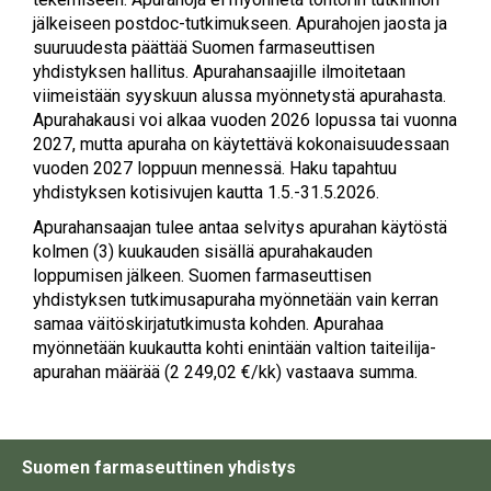
jälkeiseen postdoc-tutkimukseen. Apurahojen jaosta ja
suuruudesta päättää Suomen farmaseuttisen
yhdistyksen hallitus. Apurahansaajille ilmoitetaan
viimeistään syyskuun alussa myönnetystä apurahasta.
Apurahakausi voi alkaa vuoden 2026 lopussa tai vuonna
2027, mutta apuraha on käytettävä kokonaisuudessaan
vuoden 2027 loppuun mennessä. Haku tapahtuu
yhdistyksen kotisivujen kautta 1.5.-31.5.2026.
Apurahansaajan tulee antaa selvitys apurahan käytöstä
kolmen (3) kuukauden sisällä apurahakauden
loppumisen jälkeen. Suomen farmaseuttisen
yhdistyksen tutkimusapuraha myönnetään vain kerran
samaa väitöskirjatutkimusta kohden. Apurahaa
myönnetään kuukautta kohti enintään valtion taiteilija-
apurahan määrää (2 249,02 €/kk) vastaava summa.
Suomen farmaseuttinen yhdistys