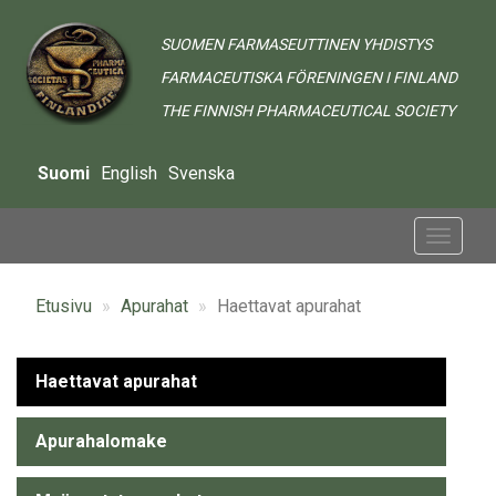
Hyppää
pääsisältöön
SUOMEN FARMASEUTTINEN YHDISTYS
FARMACEUTISKA FÖRENINGEN I FINLAND
THE FINNISH PHARMACEUTICAL SOCIETY
Suomi
English
Svenska
Toggle
navigat
Etusivu
Apurahat
Haettavat apurahat
Alavalikko
Haettavat apurahat
-
Apurahalomake
Grants