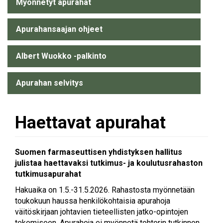
Myönnetyt apurahat
Apurahansaajan ohjeet
Albert Wuokko -palkinto
Apurahan selvitys
Haettavat apurahat
Suomen farmaseuttisen yhdistyksen hallitus
julistaa haettavaksi tutkimus- ja koulutusrahaston
tutkimusapurahat
Hakuaika on 1.5.-31.5.2026. Rahastosta myönnetään
toukokuun haussa henkilökohtaisia apurahoja
väitöskirjaan johtavien tieteellisten jatko-opintojen
tekemiseen. Apurahoja ei myönnetä tohtorin tutkinnon