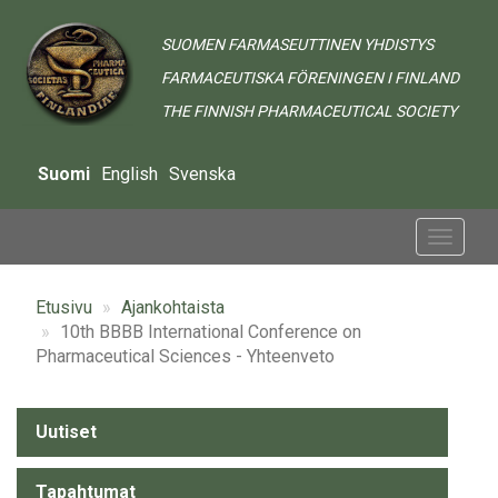
Hyppää
pääsisältöön
SUOMEN FARMASEUTTINEN YHDISTYS
FARMACEUTISKA FÖRENINGEN I FINLAND
THE FINNISH PHARMACEUTICAL SOCIETY
Suomi
English
Svenska
Toggle
navigat
Etusivu
Ajankohtaista
10th BBBB International Conference on
Pharmaceutical Sciences - Yhteenveto
Alavalikko
Uutiset
-
Tapahtumat