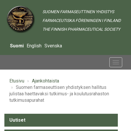
Hyppää
pääsisältöön
SUOMEN FARMASEUTTINEN YHDISTYS
FARMACEUTISKA FÖRENINGEN I FINLAND
THE FINNISH PHARMACEUTICAL SOCIETY
Suomi
English
Svenska
Toggle
navigat
Etusivu
Ajankohtaista
Suomen farmaseuttisen yhdistyksen hallitus
julistaa haettavaksi tutkimus- ja koulutusrahaston
tutkimusapurahat
Alavalikko
Uutiset