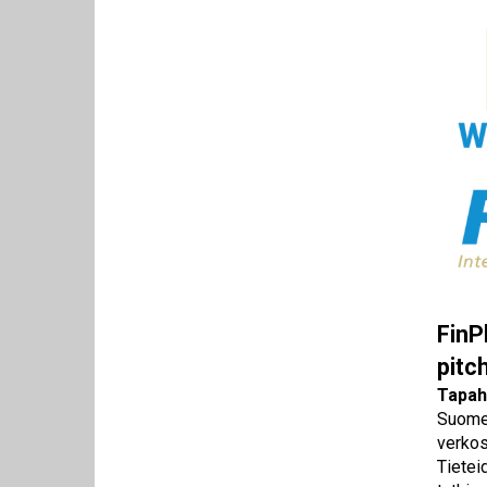
FinP
pitch
Tapah
Suomen
verkos
Tietei