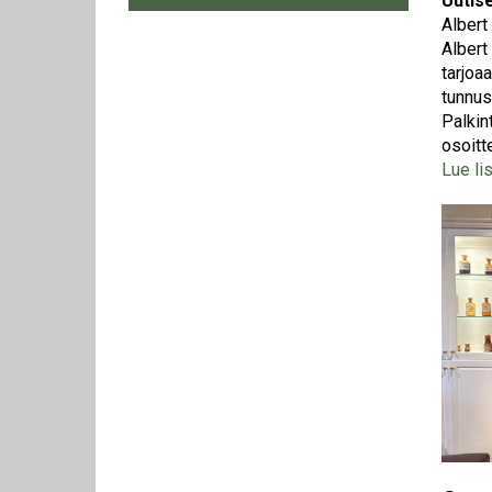
Uutis
Albert
Albert
tarjoa
tunnus
Palkin
osoitt
Lue li
Kuva