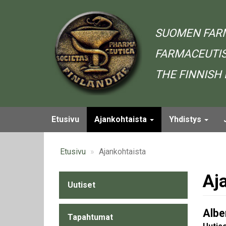
Hyppää
pääsisältöön
SUOMEN FAR
FARMACEUTIS
THE FINNISH
Etusivu
Ajankohtaista
Yhdistys
Main
navigation
Etusivu
Ajankohtaista
Aj
Uutiset
Alavalikko
-
Albe
Tapahtumat
Ajankohtaista