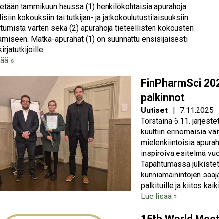
tään tammikuun haussa (1) henkilökohtaisia apurahoja
lisiin kokouksiin tai tutkijan- ja jatkokoulutustilaisuuksiin
stumista varten sekä (2) apurahoja tieteellisten kokousten
tämiseen. Matka-apurahat (1) on suunnattu ensisijaisesti
irjatutkijoille.
sää »
FinPharmSci 202
palkinnot
Uutiset
|
7.11.2025
Torstaina 6.11. järjest
kuultiin erinomaisia väi
mielenkiintoisia apurah
inspiroiva esitelmä vu
Tapahtumassa julkistetti
kunniamainintojen saajat
palkituille ja kiitos kaiki
Lue lisää »
15th World Meet