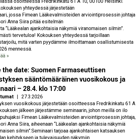
ilassa osoitteessa Fredrikinkatu 61 A 10, 00100 Helsinki.
okouksen yhteydessä järjestetään
ari, jossa Fimean Lääkevalmisteiden arviointiprosessin johtaja
sori Anna Siira pitää esitelmän
ta “Lääkealan ajankohtaisia näkymiä viranomaisen silmin”.
ästi tervetuloa! Kokouksen yhteydessä tarjoillaan
tarjoilu, mitä varten pyydämme ilmoittamaan osallistumisesta
2026 mennessä.
sää »
 the date: Suomen Farmaseuttisen
styksen sääntömääräinen vuosikokous ja
naari – 28.4. klo 17:00
tumat
|
27.3.2026
yksen vuosikokous järjestetään osoitteessa Fredrikinkatu 61 A
kouksen jälkeen järjestämme seminaarin, johon meillä on ilo
puhujaksi Fimean Lääkevalmisteiden arviointiprosessin johtaja,
sori Anna Siira, aiheenaan “Lääkealan ajankohtaisia näkymiä
maisen silmin”.Seminaari tarjoaa ajankohtaisen katsauksen
lan kehitykseen ja tulevaisuuden näkymiin