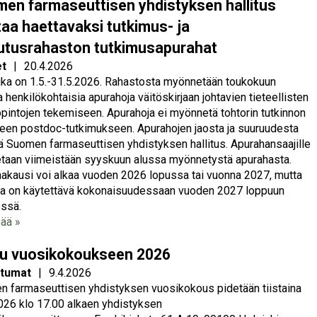
en farmaseuttisen yhdistyksen hallitus
staa haettavaksi tutkimus- ja
utusrahaston tutkimusapurahat
et
|
20.4.2026
ka on 1.5.-31.5.2026. Rahastosta myönnetään toukokuun
 henkilökohtaisia apurahoja väitöskirjaan johtavien tieteellisten
opintojen tekemiseen. Apurahoja ei myönnetä tohtorin tutkinnon
seen postdoc-tutkimukseen. Apurahojen jaosta ja suuruudesta
ä Suomen farmaseuttisen yhdistyksen hallitus. Apurahansaajille
etaan viimeistään syyskuun alussa myönnetystä apurahasta.
akausi voi alkaa vuoden 2026 lopussa tai vuonna 2027, mutta
a on käytettävä kokonaisuudessaan vuoden 2027 loppuun
ssä.
sää »
u vuosikokoukseen 2026
tumat
|
9.4.2026
 farmaseuttisen yhdistyksen vuosikokous pidetään tiistaina
026 klo 17.00 alkaen yhdistyksen