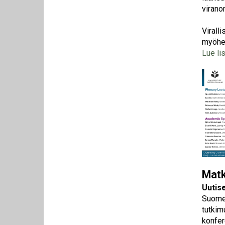
virano
Virall
myöhe
Lue li
Kuva
Matk
Uutis
Suomen
tutkim
konfer