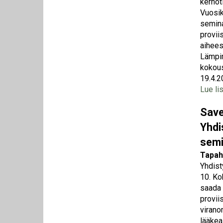
kerhot
Vuosik
semina
provii
aihees
Lämpim
kokous
19.4.
Lue li
Save
Yhdi
semi
Tapah
Yhdist
10. Ko
saada 
provii
virano
lääkea