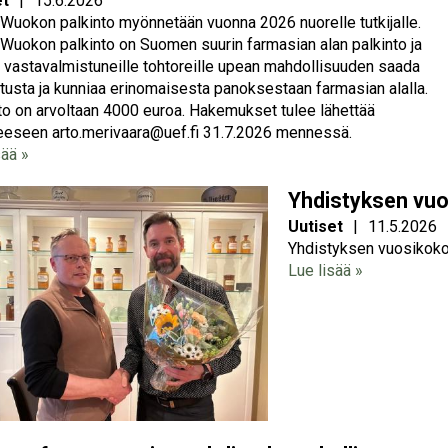
et
|
15.6.2026
 Wuokon palkinto myönnetään vuonna 2026 nuorelle tutkijalle.
 Wuokon palkinto on Suomen suurin farmasian alan palkinto ja
a vastavalmistuneille tohtoreille upean mahdollisuuden saada
tusta ja kunniaa erinomaisesta panoksestaan farmasian alalla.
to on arvoltaan 4000 euroa. Hakemukset tulee lähettää
eeseen arto.merivaara@uef.fi 31.7.2026 mennessä.
sää »
Yhdistyksen vu
Uutiset
|
11.5.2026
Yhdistyksen vuosikokous
Lue lisää »