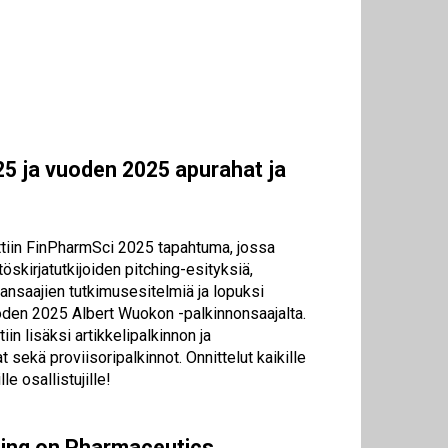
5 ja vuoden 2025 apurahat ja
ettiin FinPharmSci 2025 tapahtuma, jossa
töskirjatutkijoiden pitching-esityksiä,
ansaajien tutkimusesitelmiä ja lopuksi
oden 2025 Albert Wuokon -palkinnonsaajalta.
in lisäksi artikkelipalkinnon ja
 sekä proviisoripalkinnot. Onnittelut kaikille
lle osallistujille!
ing on Pharmaceutics,