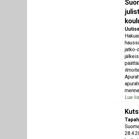
Suom
juli
koul
Uutis
Hakuai
haussa
jatko-
jälkei
päättä
ilmoit
Apurah
apurah
menne
Lue li
Kuts
Tapah
Suomen
28.4.2