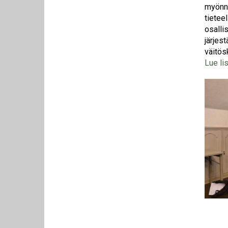
myönne
tieteel
osalli
järjes
väitösk
Lue li
Kuva
Kuva