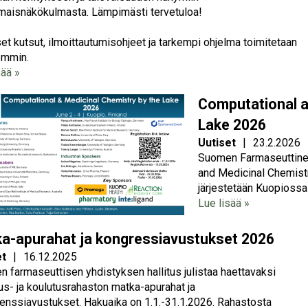
maisnäkökulmasta. Lämpimästi tervetuloa!
iset kutsut, ilmoittautumisohjeet ja tarkempi ohjelma toimitetaan
mmin.
sää »
Computational a
Lake 2026
Uutiset
|
23.2.2026
Suomen Farmaseuttinen
and Medicinal Chemistr
järjestetään Kuopiossa
Lue lisää »
a-apurahat ja kongressiavustukset 2026
et
|
16.12.2025
 farmaseuttisen yhdistyksen hallitus julistaa haettavaksi
us- ja koulutusrahaston matka-apurahat ja
enssiavustukset. Hakuaika on 1.1.-31.1.2026. Rahastosta