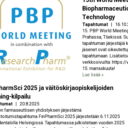
Biopharmaceuti
Technology
Tapahtumat
|
16.10
15. PBP World Meeting
Prahassa, Tšekissä. S
tapahtuman järjestäjiä 
jäsenet ovat oikeutettu
tapahtumaan. Lisätieto
verkkosivuilta: https:
15. marraskuuta!
Lue lisää »
harmSci 2025 ja väitöskirjaopiskelijoiden
ing-kilpailu
tumat
|
20.8.2025
 farmaseuttisen yhdistyksen järjestämä
toitumistapahtuma FinPharmSci 2025 järjestetään 6.11.2025
dentalolla Helsingissä. Tapahtumassa julkistetaan vuoden 2025